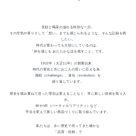
笑顔と喝采の溢れる特別な一日。
その空気や香りそして「想い」までも感じられるような、そんな記録を残
したい。
時代が変わっても大切にしているのは、
「絆を感じる あたたかな証を残すこと」です。
1922年（大正11年）の創業以来、
時代の変化と共にお二人の思いに応える為、
挑戦（challenge）、進化（evolution）を
繰り返しています。
歴史を積み重ねて培った理念は変えることなく、常に新しい技術を取り入
れ、
4KやVR（バーチャルリアリティ）など、
手法を変えて新しい商品づくりに取り組んでいます。
私たちは、永い歴史で培ってきた確かな
「品質・信頼」で