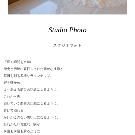
Studio Photo
スタジオフォト
「輝く瞬間を永遠に」
歴史と伝統に裏打ちされた確かな技術と
毎日を彩る多様なラインナップ。
絆を確かめ、
より深まる節目の記念になるように、
これから先、
続いていく歴史の記録になるように、
喜びで溢れる
かけがえのない思い出になるように、
忘れがたい貴重な一瞬が
何度も何度も蘇るように、