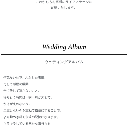
これからもお客様のライフステージに
貢献いたします。
Wedding Album
ウェディングアルバム
何気ない仕草、ふとした表情、
そして感動の瞬間
全て決して逃さないこと。
移り行く時間は一瞬一瞬が大切で、
かけがえのない今。
二度とない今を重ねて物語にすることで、
より煌めき輝く永遠の記憶になります。
キラキラしている幸せな気持ちを