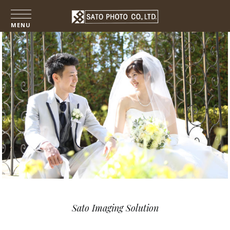
コ
MENU
ン
ホテルメトロポリタン仙台 佐藤写真
テ
ン
ツ
へ
ス
キ
ッ
プ
Sato Imaging Solution